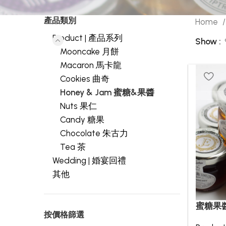
產品類別
Home
Product | 產品系列
Show
Mooncake 月餅
Macaron 馬卡龍
Cookies 曲奇
Honey & Jam 蜜糖&果醬
Nuts 果仁
Candy 糖果
Chocolate 朱古力
Tea 茶
Wedding | 婚宴回禮
其他
蜜糖果
按價格篩選