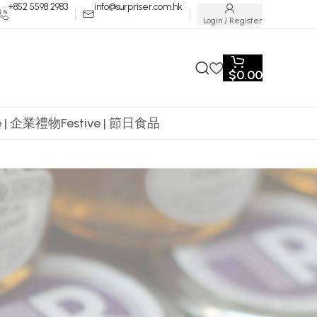
+852 5598 2983
info@surpriser.com.hk
Login / Register
$
0.00
te | 企業禮物
Festive | 節日食品