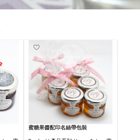
蜜糖果醬配印名絲帶包裝