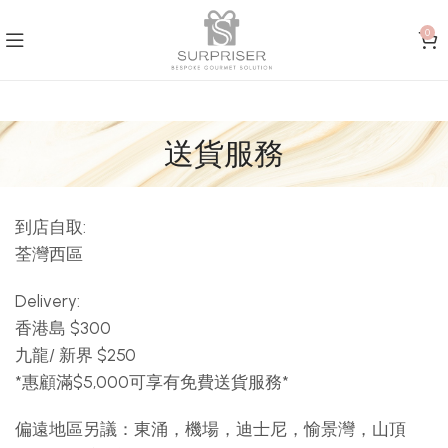
0
送貨服務
到店自取:
荃灣西區
Delivery:
香港島 $300
九龍/ 新界 $250
*惠顧滿$5,000可享有免費送貨服務*
偏遠地區另議：東涌，機場，迪士尼，愉景灣，山頂