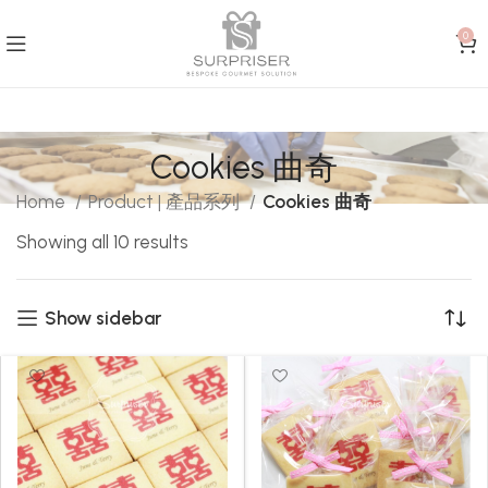
0
Cookies 曲奇
Home
Product | 產品系列
Cookies 曲奇
Showing all 10 results
Show sidebar