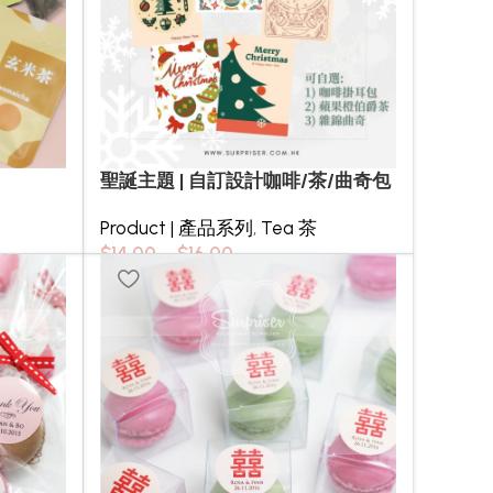
聖誕主題 | 自訂設計咖啡/茶/曲奇包
Product | 產品系列
,
Tea 茶
$
14.00
–
$
16.00