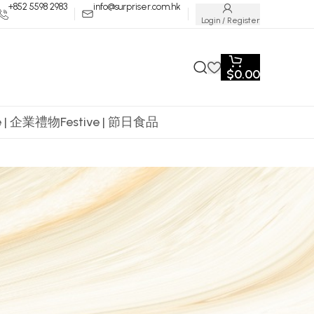
+852 5598 2983
info@surpriser.com.hk
Login / Register
$
0.00
te | 企業禮物
Festive | 節日食品