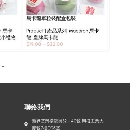
馬卡龍單粒裝配盒包裝
on 馬卡
Product | 產品系列
,
Macaron 馬卡
意小禮物
,
龍
,
皇牌馬卡龍
$
19.00
–
$
22.00
→
聯絡我們
新界荃灣橫龍街32 - 40號 興盛工業大
廈號7樓D05室