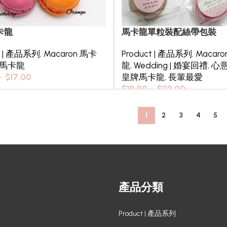
卡龍
馬卡龍單粒裝配絲帶包裝
t | 產品系列
,
Macaron 馬卡
Product | 產品系列
,
Macar
馬卡龍
龍
,
Wedding | 婚宴回禮
,
心
–
$
17.00
皇牌馬卡龍
,
長輩最愛
$
19.00
–
$
22.00
1
2
3
4
5
產品分類
Product | 產品系列