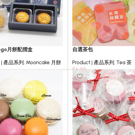
ogo月餅配摺盒
自選茶包
t | 產品系列
,
Mooncake 月餅
Product | 產品系列
,
Tea 茶
$
6.00