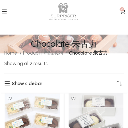
0
Chocolate 朱古力
Home
Product | 產品系列
Chocolate 朱古力
Showing all 2 results
Show sidebar