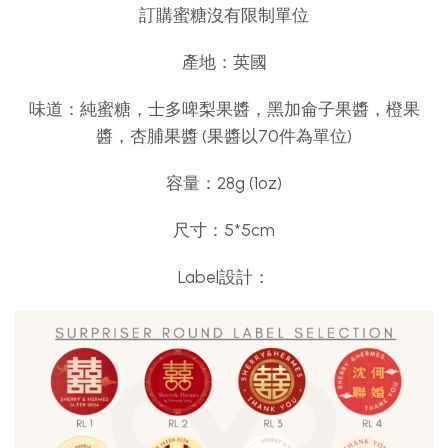
訂購蜜糖沒有限制單位
產地：英國
味道：純蜜糖，士多啤梨果醬，黑加侖子果醬，橙果
醬，杏脯果醬 (果醬以70件為單位)
容量：28g (1oz)
尺寸：5*5cm
Label設計：