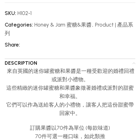
SKU:
H102-1
Categories:
Honey & Jam 蜜糖&果醬
,
Product | 產品系
列
Share:
DESCRIPTION
來自英國的迷你罐蜜糖和果醬是一種受歡迎的婚禮回禮
或派對小禮物。
這些精緻的迷你罐蜜糖和果醬象徵著婚禮或派對的甜蜜
和幸福。
它們可以作為送給客人的小禮物，讓客人把這份甜蜜帶
回家中。
訂購果醬以70件為單位 (每款味道)
70件可選一種口味，如此類推