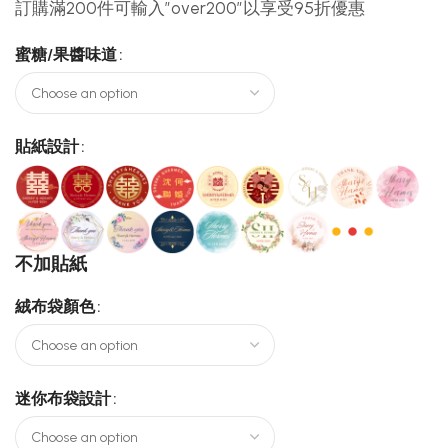
訂購滿200件可輸入”over200″以享受95折優惠
蜜糖/果醬味道
貼紙設計
不加貼紙
絨布袋顏色
迷你布袋設計