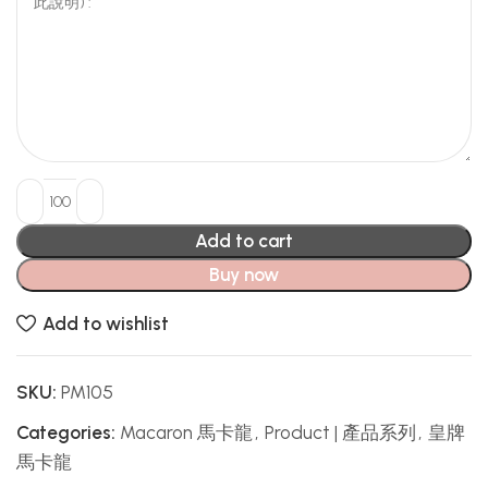
Add to cart
Buy now
Add to wishlist
SKU:
PM105
Categories:
Macaron 馬卡龍
,
Product | 產品系列
,
皇牌
馬卡龍