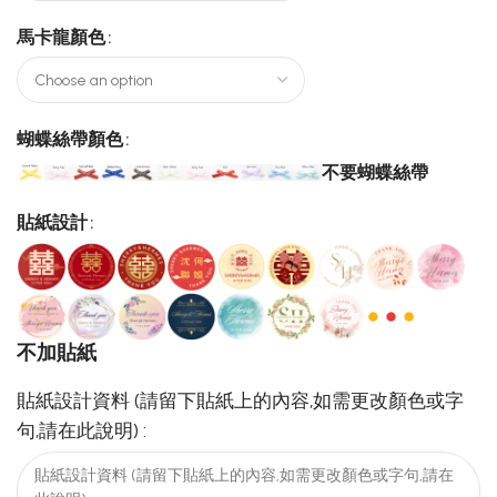
馬卡龍顏色
蝴蝶絲帶顏色
不要蝴蝶絲帶
貼紙設計
不加貼紙
貼紙設計資料 (請留下貼紙上的內容,如需更改顏色或字
句,請在此說明) :