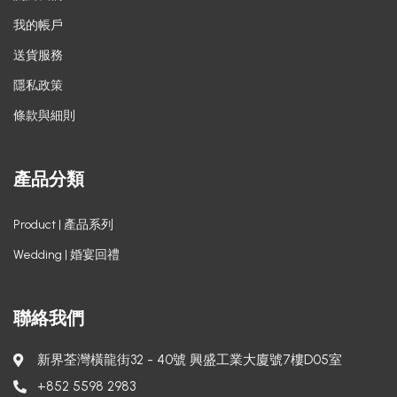
我的帳戶
送貨服務
隱私政策
條款與細則
產品分類
Product | 產品系列
Wedding | 婚宴回禮
聯絡我們
新界荃灣橫龍街32 - 40號 興盛工業大廈號7樓D05室
+852 5598 2983