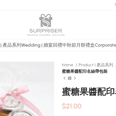
t | 產品系列
Wedding | 婚宴回禮
中秋節月餅禮盒
Corpora
Home
Product | 產品系列
蜜糖果醬配印名絲帶包裝
蜜糖果醬配印
$
21.00