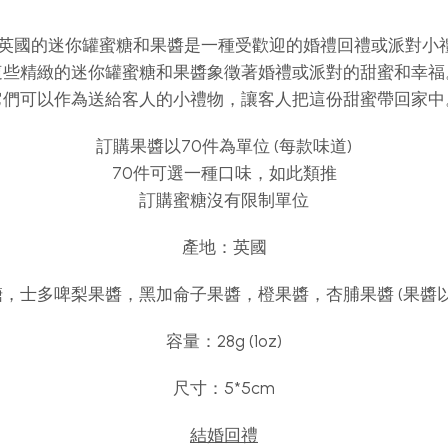
英國的迷你罐蜜糖和果醬是一種受歡迎的婚禮回禮或派對小
這些精緻的迷你罐蜜糖和果醬象徵著婚禮或派對的甜蜜和幸福
它們可以作為送給客人的小禮物，讓客人把這份甜蜜帶回家中
訂購果醬以70件為單位 (每款味道)
70件可選一種口味，如此類推
訂購蜜糖沒有限制單位
產地：英國
，士多啤梨果醬，黑加侖子果醬，橙果醬，杏脯果醬 (果醬以
容量：28g (1oz)
尺寸：5*5cm
結婚回禮