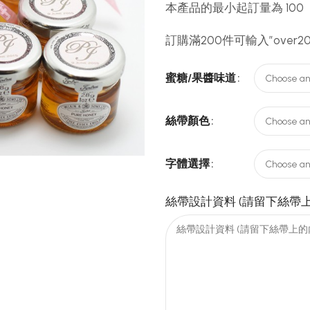
本產品的最小起訂量為 100
訂購滿200件可輸入”over2
蜜糖/果醬味道
絲帶顏色
字體選擇
絲帶設計資料 (請留下絲帶上