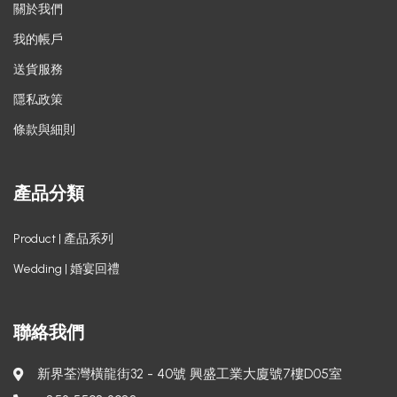
關於我們
我的帳戶
送貨服務
隱私政策
條款與細則
產品分類
Product | 產品系列
Wedding | 婚宴回禮
聯絡我們
新界荃灣橫龍街32 - 40號 興盛工業大廈號7樓D05室