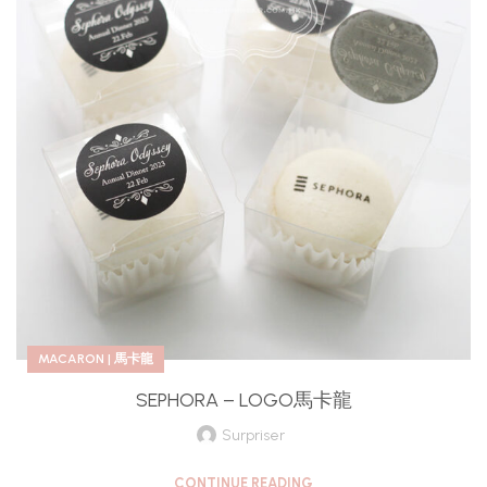
MACARON | 馬卡龍
SEPHORA – LOGO馬卡龍
Surpriser
CONTINUE READING