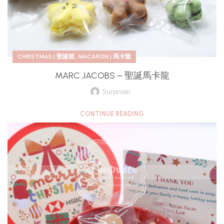
,
CHRISTMAS | 聖誕節
MACARON | 馬卡龍
MARC JACOBS – 聖誕馬卡龍
Surpriser
CONTINUE READING