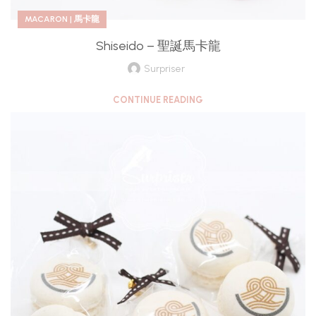
MACARON | 馬卡龍
Shiseido – 聖誕馬卡龍
Surpriser
CONTINUE READING