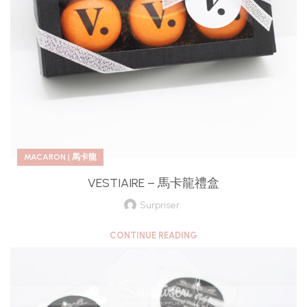
MACARON | 馬卡龍
VESTIAIRE – 馬卡龍禮盒
Surpriser
CONTINUE READING