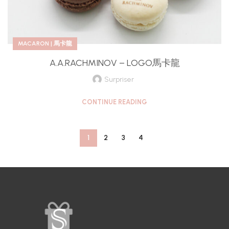
MACARON | 馬卡龍
A.A.RACHMINOV – LOGO馬卡龍
Surpriser
CONTINUE READING
1
2
3
4