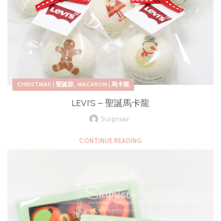
,
CHRISTMAS | 聖誕節
MACARON | 馬卡龍
LEVI’S – 聖誕馬卡龍
Surpriser
CONTINUE READING