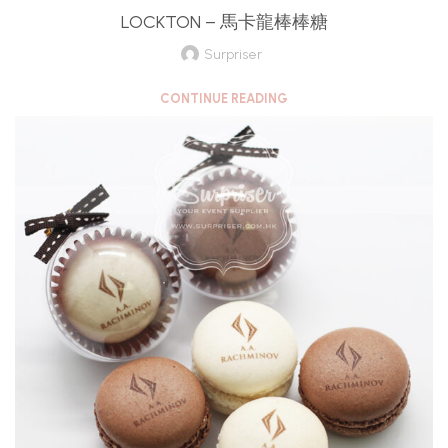
LOCKTON – 馬卡龍棒棒糖
Surpriser
CONTINUE READING