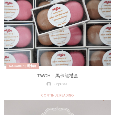
MACARON | 馬卡龍
TWGH – 馬卡龍禮盒
Surpriser
CONTINUE READING