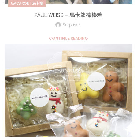
MACARON | 馬卡龍
PAUL WEISS – 馬卡龍棒棒糖
Surpriser
CONTINUE READING