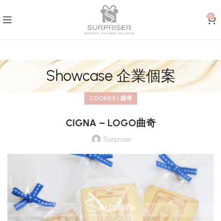
0
Showcase 企業個案
COOKIES | 曲奇
CIGNA – LOGO曲奇
Surpriser