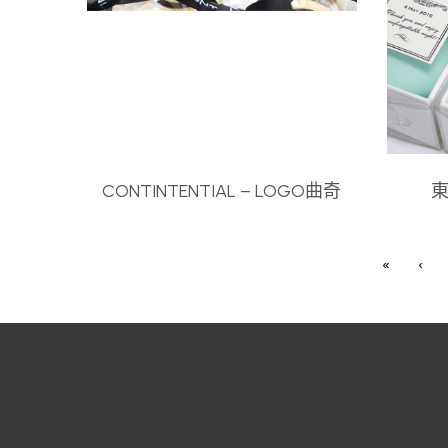
CONTINTENTIAL – LOGO曲奇
東
«
‹