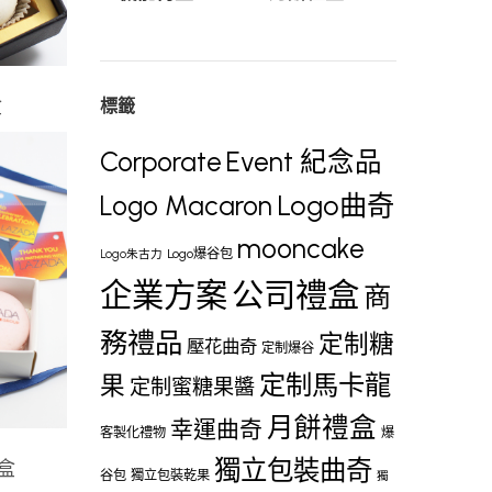
盒
標籤
Corporate
Event 紀念品
Logo曲奇
Logo Macaron
mooncake
Logo爆谷包
Logo朱古力
企業方案
公司禮盒
商
務禮品
定制糖
壓花曲奇
定制爆谷
定制馬卡龍
果
定制蜜糖果醬
月餅禮盒
幸運曲奇
客製化禮物
爆
獨立包裝曲奇
禮盒
谷包
獨立包裝乾果
獨