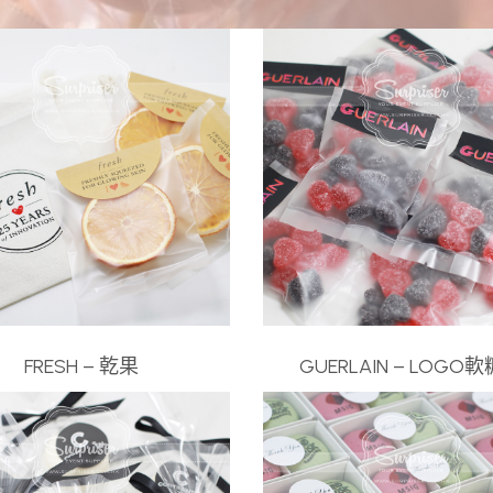
FRESH – 乾果
GUERLAIN – LOGO