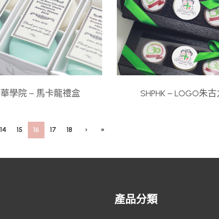
華學院 – 馬卡龍禮盒
SHPHK – LOGO朱
14
15
16
17
18
›
»
產品分類