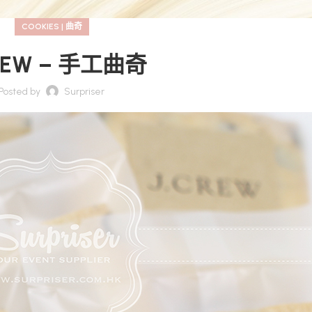
COOKIES | 曲奇
CREW – 手工曲奇
Posted by
Surpriser