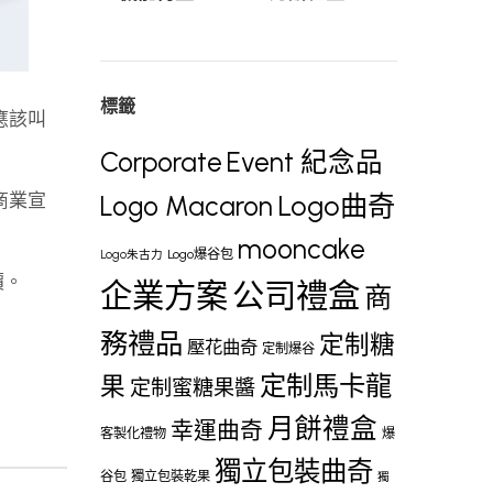
標籤
物應該叫
Corporate
Event 紀念品
、商業宣
Logo曲奇
Logo Macaron
mooncake
Logo爆谷包
Logo朱古力
價。
企業方案
公司禮盒
商
務禮品
定制糖
壓花曲奇
定制爆谷
定制馬卡龍
果
定制蜜糖果醬
月餅禮盒
幸運曲奇
客製化禮物
爆
獨立包裝曲奇
谷包
獨立包裝乾果
獨