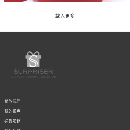
載入更多
聖誕自由配搭禮盒
CHRISTMAS 聖誕節
關於我們
我的帳戶
送貨服務