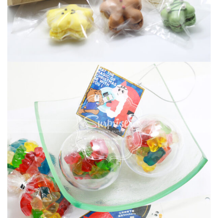
聖誕手工造型馬卡龍禮盒
CHRISTMAS 聖誕節