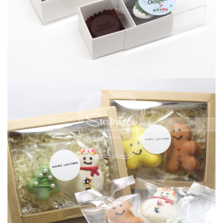
聖誕朱古力禮盒
CHRISTMAS 聖誕節