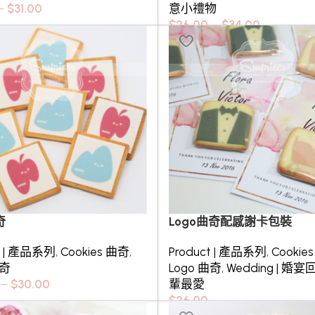
–
$
31.00
意小禮物
$
26.00
–
$
34.00
奇
Logo曲奇配感謝卡包裝
t | 產品系列
,
Cookies 曲奇
,
Product | 產品系列
,
Cookie
曲奇
Logo 曲奇
,
Wedding | 婚宴
–
$
30.00
輩最愛
$
26.00