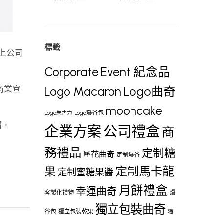
標籤
加上公司
Corporate
Event 紀念品
、商業宣
Logo曲奇
Logo Macaron
mooncake
Logo爆谷包
Logo朱古力
價。
企業方案
公司禮盒
商
務禮品
定制糖
壓花曲奇
定制爆谷
定制馬卡龍
果
定制蜜糖果醬
月餅禮盒
幸運曲奇
客製化禮物
爆
獨立包裝曲奇
谷包
獨立包裝乾果
獨