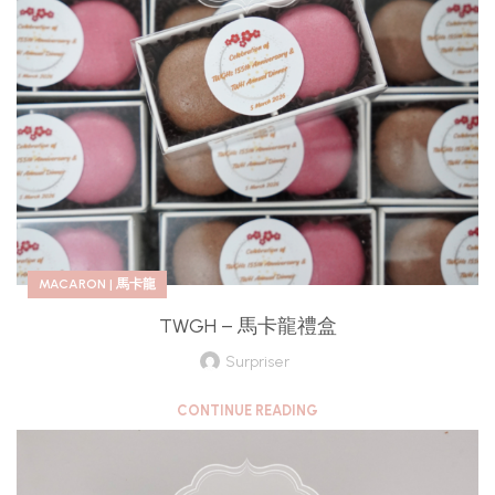
MACARON | 馬卡龍
TWGH – 馬卡龍禮盒
Surpriser
CONTINUE READING