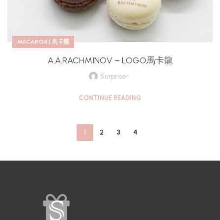
MACARON | 馬卡龍
A.A.RACHMINOV – LOGO馬卡龍
Surpriser
CONTINUE READING
1
2
3
4