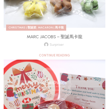
,
CHRISTMAS | 聖誕節
MACARON | 馬卡龍
MARC JACOBS – 聖誕馬卡龍
Surpriser
CONTINUE READING