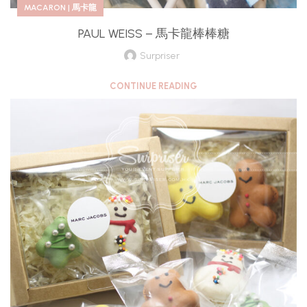
MACARON | 馬卡龍
PAUL WEISS – 馬卡龍棒棒糖
Surpriser
CONTINUE READING