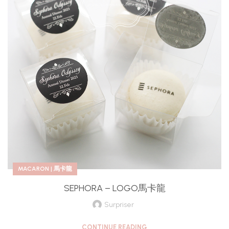
MACARON | 馬卡龍
SEPHORA – LOGO馬卡龍
Surpriser
CONTINUE READING