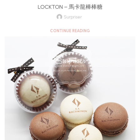
LOCKTON – 馬卡龍棒棒糖
Surpriser
CONTINUE READING