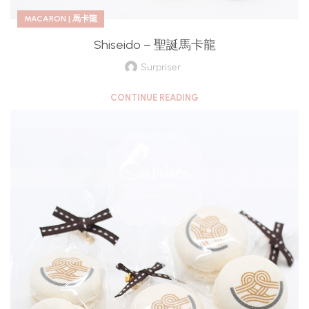
MACARON | 馬卡龍
Shiseido – 聖誕馬卡龍
Surpriser
CONTINUE READING