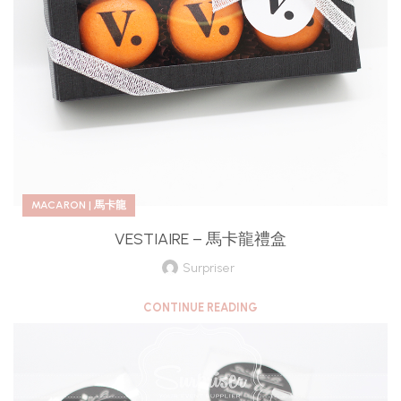
MACARON | 馬卡龍
VESTIAIRE – 馬卡龍禮盒
Surpriser
CONTINUE READING