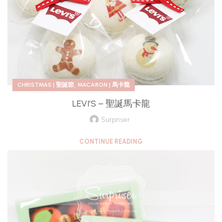
,
CHRISTMAS | 聖誕節
MACARON | 馬卡龍
LEVI’S – 聖誕馬卡龍
Surpriser
CONTINUE READING