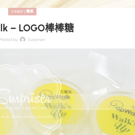
CANDY | 糖果
alk – LOGO棒棒糖
Posted by
Surpriser