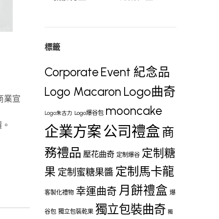
標籤
Corporate
Event 紀念品
Logo曲奇
Logo Macaron
、商業宣
mooncake
Logo爆谷包
Logo朱古力
價。
企業方案
公司禮盒
商
務禮品
定制糖
壓花曲奇
定制爆谷
定制馬卡龍
果
定制蜜糖果醬
月餅禮盒
幸運曲奇
客製化禮物
爆
獨立包裝曲奇
谷包
獨立包裝乾果
獨