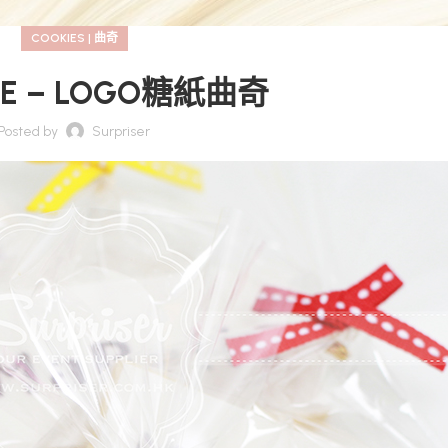
COOKIES | 曲奇
LE – LOGO糖紙曲奇
Posted by
Surpriser