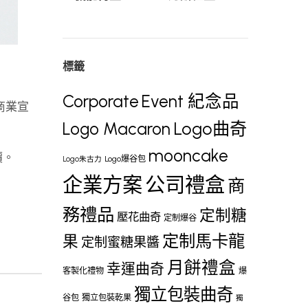
標籤
Corporate
Event 紀念品
、商業宣
Logo曲奇
Logo Macaron
mooncake
價。
Logo爆谷包
Logo朱古力
企業方案
公司禮盒
商
務禮品
定制糖
壓花曲奇
定制爆谷
定制馬卡龍
果
定制蜜糖果醬
月餅禮盒
幸運曲奇
客製化禮物
爆
獨立包裝曲奇
谷包
獨立包裝乾果
獨