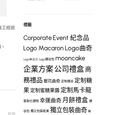
標籤
員工經過
Corporate
Event 紀念品
價。
Logo曲奇
Logo Macaron
mooncake
Logo爆谷包
Logo朱古力
企業方案
公司禮盒
商
務禮品
定制糖
壓花曲奇
定制爆谷
定制馬卡龍
果
定制蜜糖果醬
月餅禮盒
幸運曲奇
客製化禮物
爆
獨立包裝曲奇
谷包
獨立包裝乾果
獨
較舊