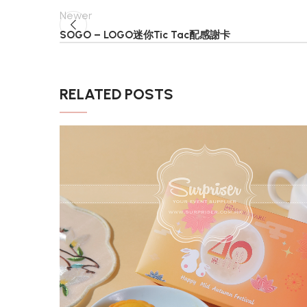
Newer
SOGO – LOGO迷你Tic Tac配感謝卡
RELATED POSTS