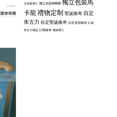
獨立包裝馬
獨立包裝蝴蝶酥
立包裝果仁
Older
禮物定制
卡龍
自定
糖配迷你布袋
聖誕曲奇
朱古力
自定聖誕曲奇
自定造型曲奇
訂做
訂模曲奇
朱古力禮盒
雜錦果仁