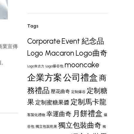
Tags
Corporate
Event 紀念品
、商業宣傳
Logo曲奇
Logo Macaron
價。
mooncake
Logo爆谷包
Logo朱古力
企業方案
公司禮盒
商
務禮品
定制糖
壓花曲奇
定制爆谷
定制馬卡龍
果
定制蜜糖果醬
月餅禮盒
幸運曲奇
客製化禮物
爆
獨立包裝曲奇
谷包
獨立包裝乾果
獨