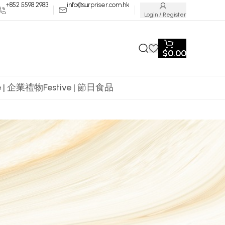
+852 5598 2983
info@surpriser.com.hk
Login / Register
$
0.00
te | 企業禮物
Festive | 節日食品