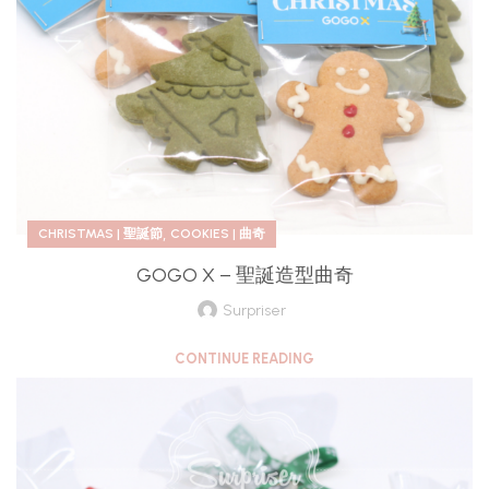
,
CHRISTMAS | 聖誕節
COOKIES | 曲奇
GOGO X – 聖誕造型曲奇
Surpriser
CONTINUE READING