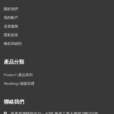
關於我們
我的帳戶
送貨服務
隱私政策
條款與細則
產品分類
Product | 產品系列
Wedding | 婚宴回禮
聯絡我們
新界荃灣橫龍街32 - 40號 興盛工業大廈號7樓D05室