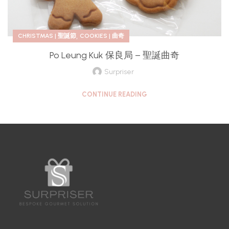
,
CHRISTMAS | 聖誕節
COOKIES | 曲奇
Po Leung Kuk 保良局 – 聖誕曲奇
Surpriser
CONTINUE READING