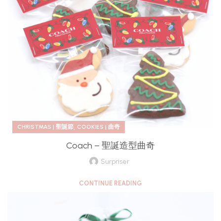
,
CHRISTMAS | 聖誕節
COOKIES | 曲奇
Coach – 聖誕造型曲奇
Surpriser
CONTINUE READING