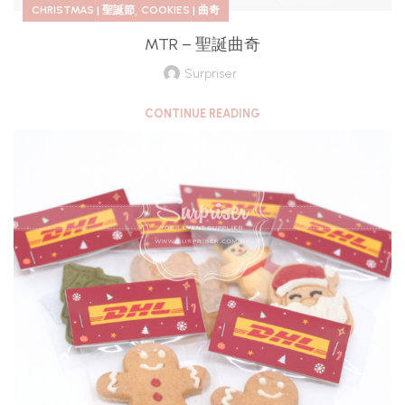
,
CHRISTMAS | 聖誕節
COOKIES | 曲奇
MTR – 聖誕曲奇
Surpriser
CONTINUE READING