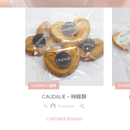
COOKIES | 曲奇
COOKI
CAUDALIE – 蝴蝶酥
By
Surpriser
CONTINUE READING