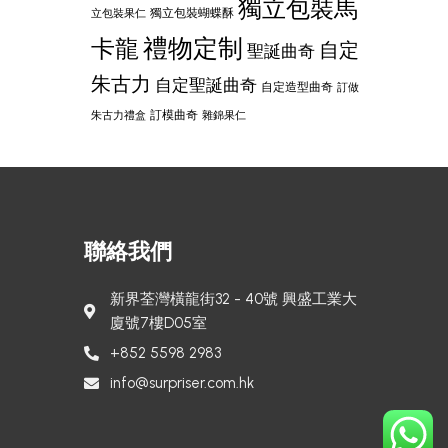
獨立包裝馬
獨立包裝蝴蝶酥
立包裝果仁
禮物定制
卡龍
自定
聖誕曲奇
朱古力
自定聖誕曲奇
自定造型曲奇
訂做
訂模曲奇
朱古力禮盒
雜錦果仁
聯絡我們
新界荃灣橫龍街32 - 40號 興盛工業大
廈號7樓D05室
+852 5598 2983
info@surpriser.com.hk