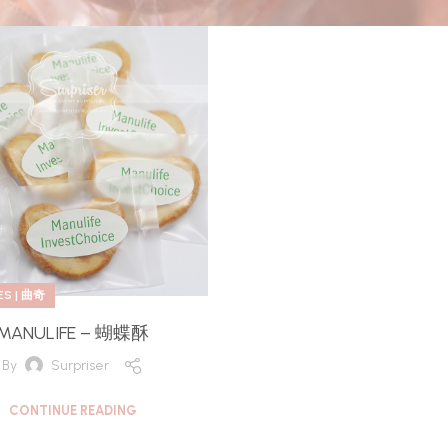
ES | 曲奇
MANULIFE – 蝴蝶酥
By
Surpriser
CONTINUE READING