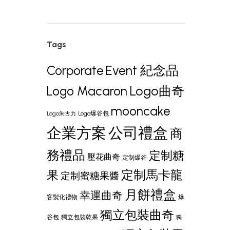
Tags
Corporate
Event 紀念品
Logo曲奇
Logo Macaron
mooncake
Logo爆谷包
Logo朱古力
企業方案
公司禮盒
商
務禮品
定制糖
壓花曲奇
定制爆谷
定制馬卡龍
果
定制蜜糖果醬
月餅禮盒
幸運曲奇
客製化禮物
爆
獨立包裝曲奇
谷包
獨立包裝乾果
獨