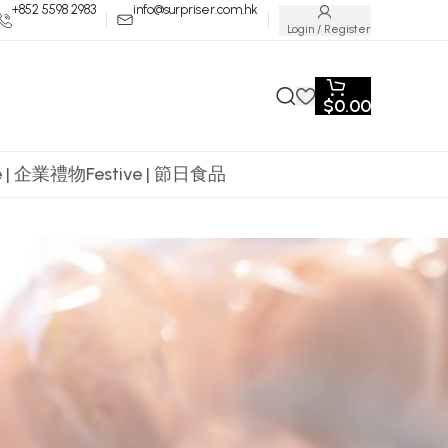
+852 5598 2983
info@surpriser.com.hk
Login / Register
$
0.00
te | 企業禮物
Festive | 節日食品