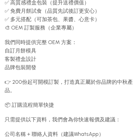
✅ 高質感禮盒包裝（提升送禮價值）
✅ 免費月餅試食（品質先試後訂更安心）
✅ 多元搭配（可加茶包、果醬、心意卡）
🎨 OEM 訂製服務（企業專屬）
我們同時提供完整 OEM 方案：
自訂月餅模具
客製禮盒設計
品牌包裝開發
👉 200份起可開模訂製，打造真正屬於你品牌的中秋產
品。
📦 訂購流程簡單快捷
只需提供以下資料，我們會為你快速報價及建議：
公司名稱 + 聯絡人資料（建議WhatsApp）