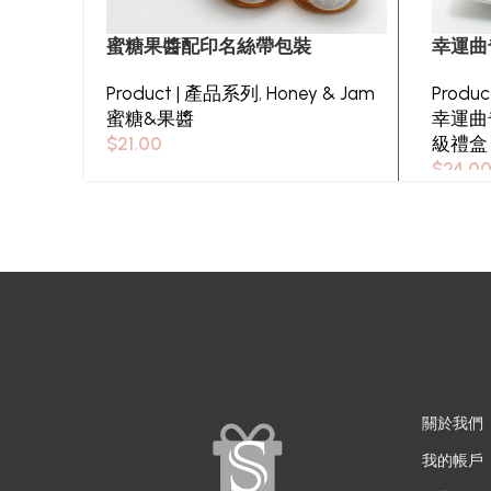
蜜糖果醬配印名絲帶包裝
幸運曲
Product | 產品系列
,
Honey & Jam
Produ
蜜糖&果醬
幸運曲
$
21.00
級禮盒
$
24.0
關於我們
我的帳戶