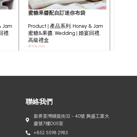
蜜糖果醬配自訂迷你布袋
糖紙曲
& Jam
Product | 產品系列
,
Honey & Jam
Produ
宴回禮
,
蜜糖&果醬
,
Wedding | 婚宴回禮
,
Logo 
高級禮盒
$
22.00
$
23.00
聯絡我們
新界荃灣橫龍街32 - 40號 興盛工業大
廈號7樓D05室
+852 5598 2983