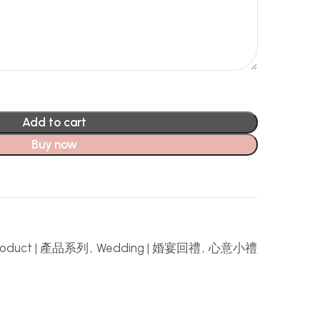
Add to cart
Buy now
roduct | 產品系列
,
Wedding | 婚宴回禮
,
心意小禮