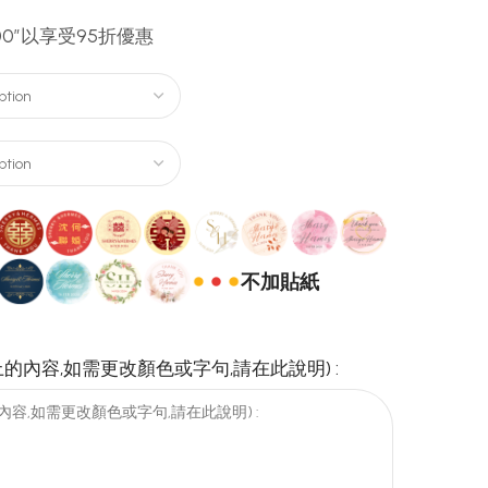
00″以享受95折優惠
不加貼紙
的內容,如需更改顏色或字句,請在此說明) :