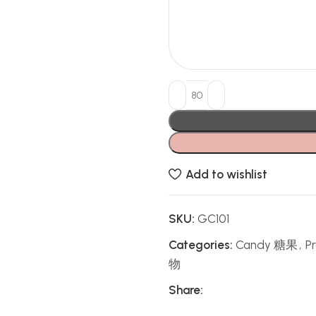
Add to wishlist
SKU:
GC101
Categories:
Candy 糖果
,
P
物
Share: