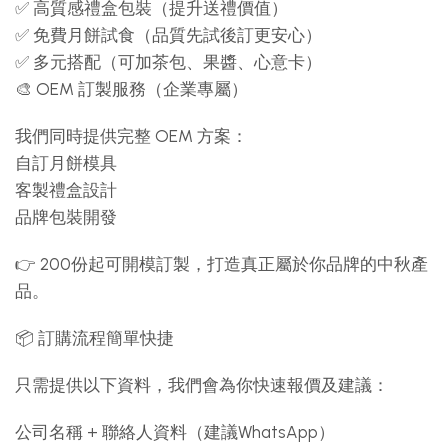
✅ 高質感禮盒包裝（提升送禮價值）
✅ 免費月餅試食（品質先試後訂更安心）
✅ 多元搭配（可加茶包、果醬、心意卡）
🎨 OEM 訂製服務（企業專屬）
我們同時提供完整 OEM 方案：
自訂月餅模具
客製禮盒設計
品牌包裝開發
👉 200份起可開模訂製，打造真正屬於你品牌的中秋產
品。
📦 訂購流程簡單快捷
只需提供以下資料，我們會為你快速報價及建議：
公司名稱 + 聯絡人資料（建議WhatsApp）