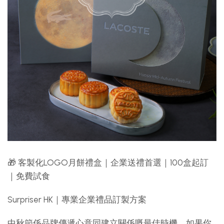
🎁 客製化LOGO月餅禮盒｜企業送禮首選｜100盒起訂
｜免費試食
Surpriser HK｜專業企業禮品訂製方案
中秋節係品牌傳遞心意同建立關係嘅最佳時機。如果你