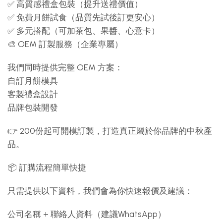
✅ 高質感禮盒包裝（提升送禮價值）
✅ 免費月餅試食（品質先試後訂更安心）
✅ 多元搭配（可加茶包、果醬、心意卡）
🎨 OEM 訂製服務（企業專屬）
我們同時提供完整 OEM 方案：
自訂月餅模具
客製禮盒設計
品牌包裝開發
👉 200份起可開模訂製，打造真正屬於你品牌的中秋產
品。
📦 訂購流程簡單快捷
只需提供以下資料，我們會為你快速報價及建議：
公司名稱 + 聯絡人資料（建議WhatsApp）