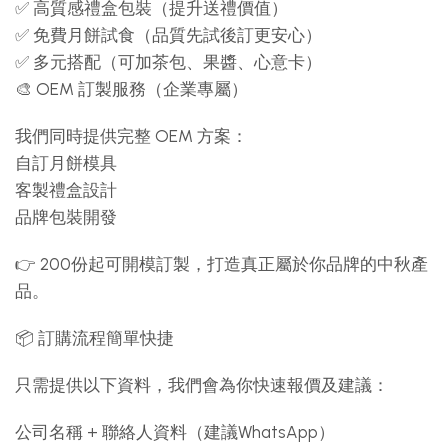
✅ 高質感禮盒包裝（提升送禮價值）
✅ 免費月餅試食（品質先試後訂更安心）
✅ 多元搭配（可加茶包、果醬、心意卡）
🎨 OEM 訂製服務（企業專屬）
我們同時提供完整 OEM 方案：
自訂月餅模具
客製禮盒設計
品牌包裝開發
👉 200份起可開模訂製，打造真正屬於你品牌的中秋產
品。
📦 訂購流程簡單快捷
只需提供以下資料，我們會為你快速報價及建議：
公司名稱 + 聯絡人資料（建議WhatsApp）