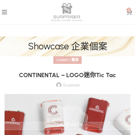
0
Showcase 企業個案
CANDY | 糖果
CONTINENTAL – LOGO迷你Tic Tac
Surpriser