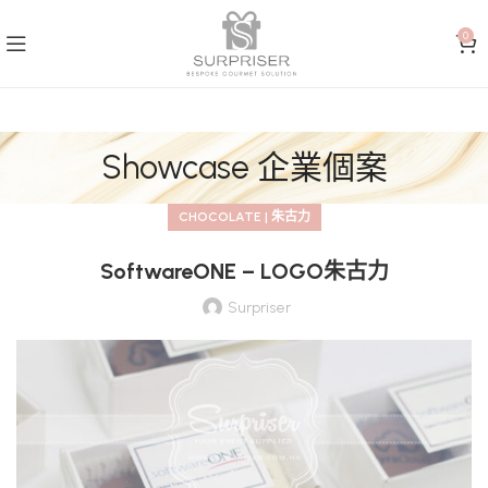
0
Showcase 企業個案
CHOCOLATE | 朱古力
SoftwareONE – LOGO朱古力
Surpriser