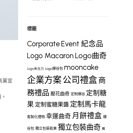
標籤
Corporate
Event 紀念品
Logo曲奇
Logo Macaron
mooncake
Logo爆谷包
Logo朱古力
企業方案
公司禮盒
商
、商業宣
務禮品
定制糖
壓花曲奇
定制爆谷
價。
定制馬卡龍
果
定制蜜糖果醬
月餅禮盒
幸運曲奇
客製化禮物
爆
獨立包裝曲奇
谷包
獨立包裝乾果
獨