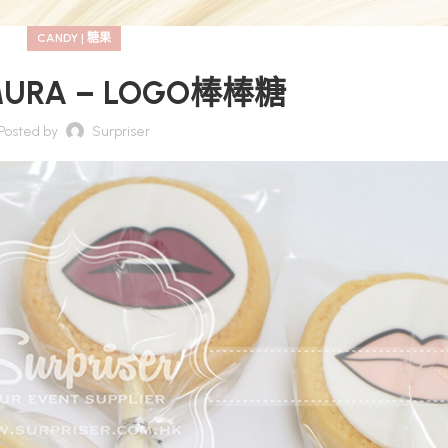
CANDY | 糖果
MURA – LOGO棒棒糖
Posted by
Surpriser