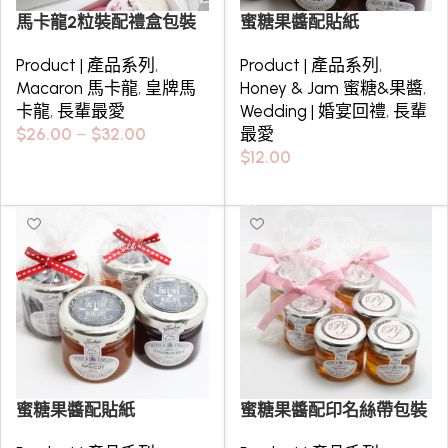
馬卡龍2粒裝配禮盒包裝
蜜糖果醬配貼紙
Product | 產品系列
,
Product | 產品系列
,
Macaron 馬卡龍
,
皇牌馬
Honey & Jam 蜜糖&果醬
,
卡龍
,
長輩最愛
Wedding | 婚宴回禮
,
長輩
$
26.00
–
$
32.00
最愛
$
12.00
Select options
選擇規格
蜜糖果醬配貼紙
蜜糖果醬配印名絲帶包裝