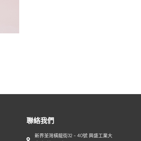
渣打銀行 – 馬卡龍
聯絡我們
新界荃灣橫龍街32 - 40號 興盛工業大