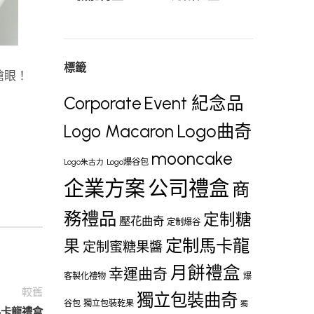
標籤
搶眼！
Corporate
Event 紀念品
Logo曲奇
Logo Macaron
mooncake
Logo爆谷包
Logo朱古力
企業方案
公司禮盒
商
務禮品
定制糖
壓花曲奇
定制爆谷
定制馬卡龍
果
定制蜜糖果醬
月餅禮盒
幸運曲奇
客製化禮物
爆
較舊
獨立包裝曲奇
谷包
獨立包裝乾果
獨
– 馬卡龍禮盒