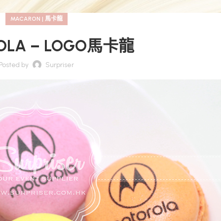
MACARON | 馬卡龍
OLA – LOGO馬卡龍
Posted by
Surpriser