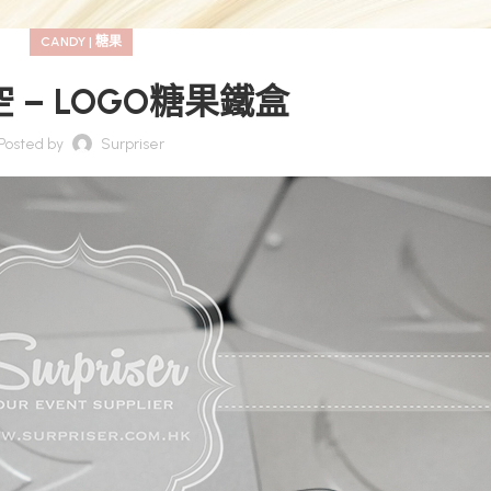
CANDY | 糖果
 – LOGO糖果鐵盒
Posted by
Surpriser