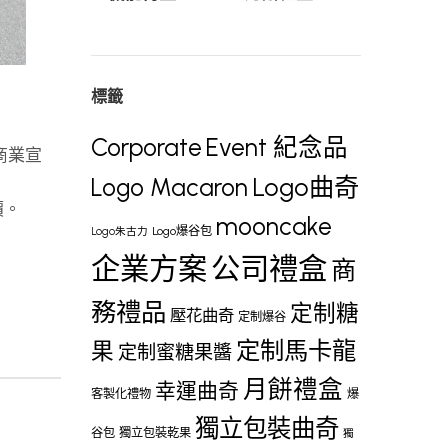
標籤
Corporate
Event 紀念品
、商業宣
Logo曲奇
Logo Macaron
價。
mooncake
Logo爆谷包
Logo朱古力
企業方案
公司禮盒
商
務禮品
定制糖
壓花曲奇
定制爆谷
定制馬卡龍
果
定制蜜糖果醬
月餅禮盒
幸運曲奇
客製化禮物
爆
獨立包裝曲奇
谷包
獨立包裝乾果
獨