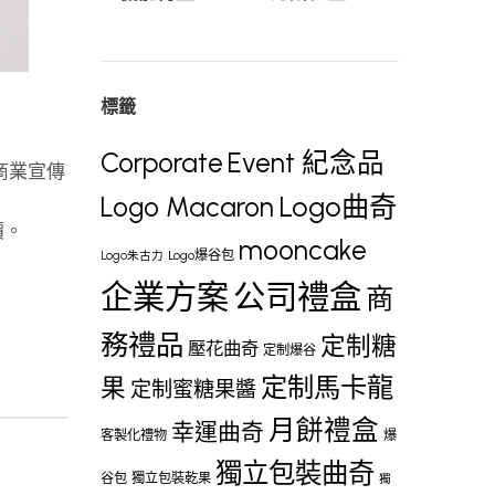
標籤
Corporate
Event 紀念品
、商業宣傳
Logo曲奇
Logo Macaron
價。
mooncake
Logo爆谷包
Logo朱古力
企業方案
公司禮盒
商
務禮品
定制糖
壓花曲奇
定制爆谷
定制馬卡龍
果
定制蜜糖果醬
月餅禮盒
幸運曲奇
客製化禮物
爆
獨立包裝曲奇
谷包
獨立包裝乾果
獨