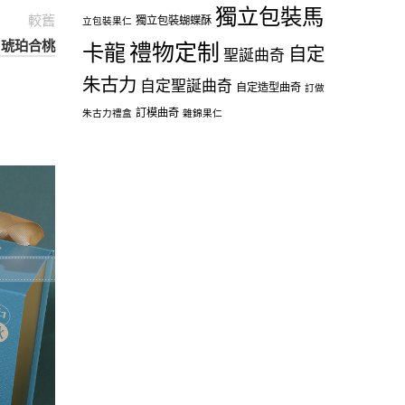
獨立包裝馬
較舊
獨立包裝蝴蝶酥
立包裝果仁
– 琥珀合桃
禮物定制
卡龍
自定
聖誕曲奇
朱古力
自定聖誕曲奇
自定造型曲奇
訂做
訂模曲奇
朱古力禮盒
雜錦果仁