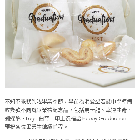
不知不覺就到咗畢業季節，早前為明愛聖若瑟中學準備
咗幾款不同嘅畢業禮紀念品，包括馬卡龍、幸運曲奇、
蝴蝶酥、Logo 曲奇，印上祝福語 Happy Graduation，
預祝各位畢業生錦繡前程。