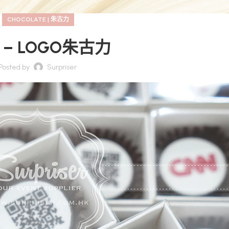
CHOCOLATE | 朱古力
 – LOGO朱古力
Posted by
Surpriser