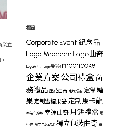
標籤
Corporate
Event 紀念品
、商業宣
Logo曲奇
Logo Macaron
價。
mooncake
Logo爆谷包
Logo朱古力
企業方案
公司禮盒
商
務禮品
定制糖
壓花曲奇
定制爆谷
定制馬卡龍
果
定制蜜糖果醬
月餅禮盒
幸運曲奇
客製化禮物
爆
獨立包裝曲奇
谷包
獨立包裝乾果
獨