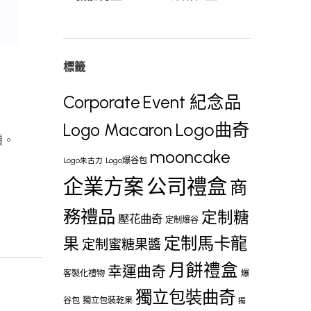
標籤
Corporate
Event 紀念品
Logo曲奇
Logo Macaron
價。
mooncake
Logo爆谷包
Logo朱古力
企業方案
公司禮盒
商
務禮品
定制糖
壓花曲奇
定制爆谷
定制馬卡龍
果
定制蜜糖果醬
月餅禮盒
幸運曲奇
客製化禮物
爆
獨立包裝曲奇
谷包
獨立包裝乾果
獨