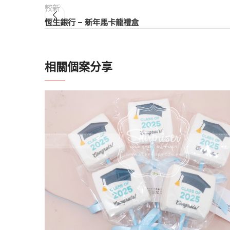
較新
恆生銀行 – 新年馬卡龍禮盒
相關個案分享