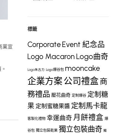
標籤
Corporate
Event 紀念品
、商業宣
Logo曲奇
Logo Macaron
mooncake
價。
Logo爆谷包
Logo朱古力
企業方案
公司禮盒
商
務禮品
定制糖
壓花曲奇
定制爆谷
定制馬卡龍
果
定制蜜糖果醬
月餅禮盒
幸運曲奇
客製化禮物
爆
獨立包裝曲奇
谷包
獨立包裝乾果
獨