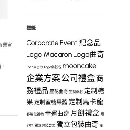
標籤
Corporate
Event 紀念品
、商業宣
Logo曲奇
Logo Macaron
mooncake
價。
Logo爆谷包
Logo朱古力
企業方案
公司禮盒
商
務禮品
定制糖
壓花曲奇
定制爆谷
定制馬卡龍
果
定制蜜糖果醬
月餅禮盒
幸運曲奇
客製化禮物
爆
獨立包裝曲奇
谷包
獨立包裝乾果
獨