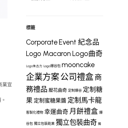
標籤
Corporate
Event 紀念品
Logo曲奇
Logo Macaron
mooncake
Logo爆谷包
Logo朱古力
企業方案
公司禮盒
商
、商業宣
務禮品
定制糖
壓花曲奇
定制爆谷
定制馬卡龍
果
價。
定制蜜糖果醬
月餅禮盒
幸運曲奇
客製化禮物
爆
獨立包裝曲奇
谷包
獨立包裝乾果
獨