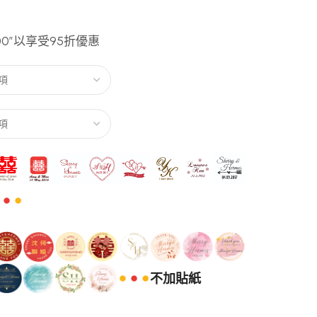
00″以享受95折優惠
不加貼紙