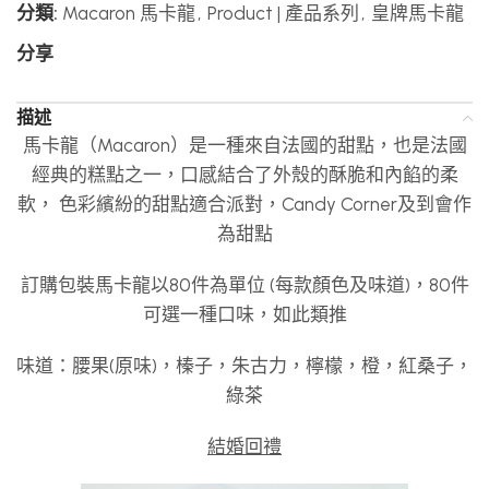
分類:
Macaron 馬卡龍
,
Product | 產品系列
,
皇牌馬卡龍
分享
描述
馬卡龍（Macaron）是一種來自法國的甜點，也是法國
經典的糕點之一，口感結合了外殼的酥脆和內餡的柔
軟， 色彩繽紛的甜點適合派對，Candy Corner及到會作
為甜點
訂購包裝馬卡龍以80件為單位 (每款顏色及味道)，80件
可選一種口味，如此類推
味道：腰果(原味)，榛子，朱古力，檸檬，橙，紅桑子，
綠茶
結婚回禮