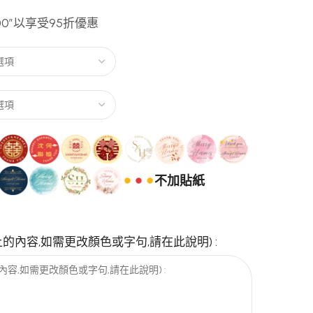
00″以享受95折優惠
不加貼紙
的內容,如需更改顏色或字句,請在此說明) :