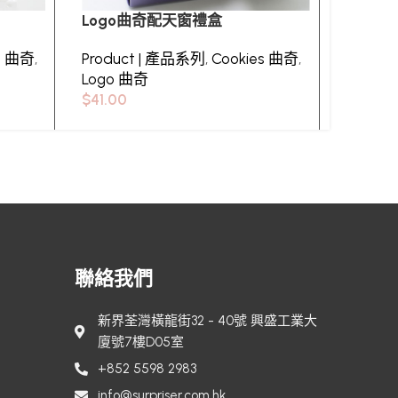
Logo曲奇配天窗禮盒
兩粒裝
es 曲奇
,
Product | 產品系列
,
Cookies 曲奇
,
Produ
Logo 曲奇
古力
,
W
$
41.00
盒
$
28.00
聯絡我們
新界荃灣橫龍街32 - 40號 興盛工業大
廈號7樓D05室
+852 5598 2983
info@surpriser.com.hk